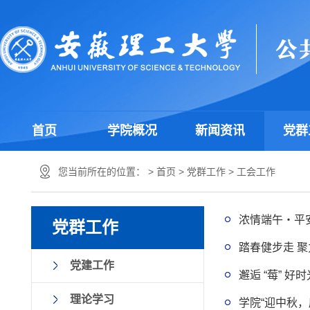
首页
学院概况
新闻资讯
党群
您当前所在的位置： >
首页
>
党群工作
>
工会工作
浓情端午・平
党群工作
踏春健步走 
党建工作
邂逅 “莓” 好
理论学习
学院“迎中秋