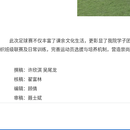
此次足球赛不仅丰富了课余文化生活，更彰显了我院学子
织班级联赛及日常训练，完善运动员选拔与培养机制，营造崇尚
撰稿：许欣淇 吴尾龙
核稿：翟富林
编辑：顾倩
审稿：聂士斌