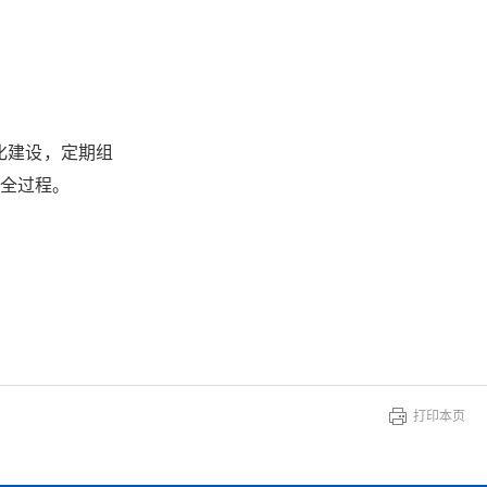
化建设，定期组
全过程。
打印本页