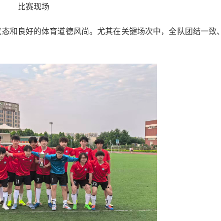
比赛现场
状态和良好的体育道德风尚。尤其在关键场次中，全队团结一致